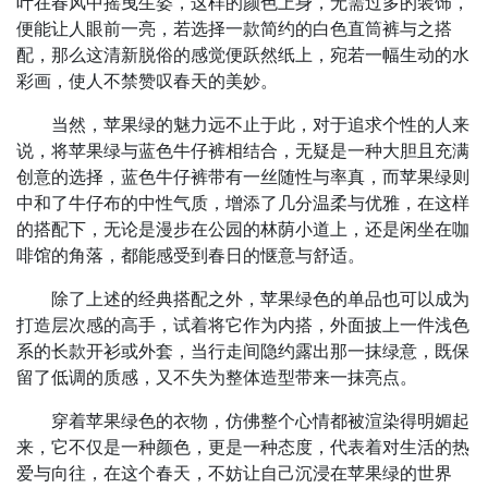
叶在春风中摇曳生姿，这样的颜色上身，无需过多的装饰，
便能让人眼前一亮，若选择一款简约的白色直筒裤与之搭
配，那么这清新脱俗的感觉便跃然纸上，宛若一幅生动的水
彩画，使人不禁赞叹春天的美妙。
当然，苹果绿的魅力远不止于此，对于追求个性的人来
说，将苹果绿与蓝色牛仔裤相结合，无疑是一种大胆且充满
创意的选择，蓝色牛仔裤带有一丝随性与率真，而苹果绿则
中和了牛仔布的中性气质，增添了几分温柔与优雅，在这样
的搭配下，无论是漫步在公园的林荫小道上，还是闲坐在咖
啡馆的角落，都能感受到春日的惬意与舒适。
除了上述的经典搭配之外，苹果绿色的单品也可以成为
打造层次感的高手，试着将它作为内搭，外面披上一件浅色
系的长款开衫或外套，当行走间隐约露出那一抹绿意，既保
留了低调的质感，又不失为整体造型带来一抹亮点。
穿着苹果绿色的衣物，仿佛整个心情都被渲染得明媚起
来，它不仅是一种颜色，更是一种态度，代表着对生活的热
爱与向往，在这个春天，不妨让自己沉浸在苹果绿的世界