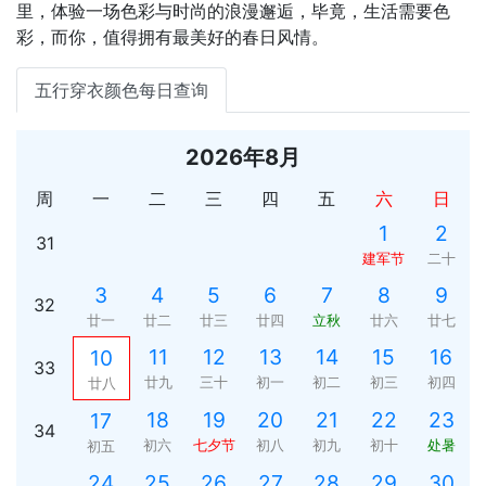
里，体验一场色彩与时尚的浪漫邂逅，毕竟，生活需要色
彩，而你，值得拥有最美好的春日风情。
五行穿衣颜色每日查询
2026年8月
周
一
二
三
四
五
六
日
1
2
31
建军节
二十
3
4
5
6
7
8
9
32
廿一
廿二
廿三
廿四
立秋
廿六
廿七
11
12
13
14
15
16
10
33
廿九
三十
初一
初二
初三
初四
廿八
18
19
20
21
22
23
17
34
初六
七夕节
初八
初九
初十
处暑
初五
24
25
26
27
28
29
30